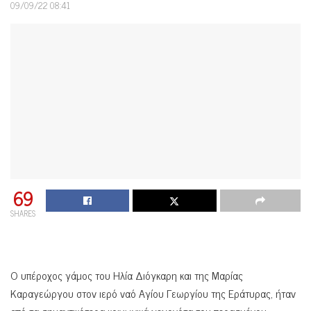
09/09/22 08:41
69
SHARES
Ο υπέροχος γάμος του Ηλία Διόγκαρη και της Μαρίας
Καραγεώργου στον ιερό ναό Αγίου Γεωργίου της Εράτυρας, ήταν
από τα σημαντικότερα κοινωνικά γεγονότα του περασμένου