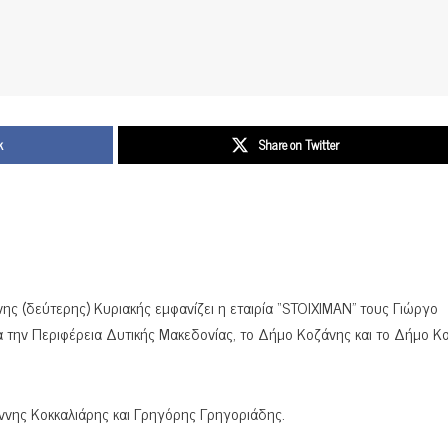
k
Share on Twitter
νης (δεύτερης) Κυριακής εμφανίζει η εταιρία “STOIXIMAN” τους Γιώργο
α την Περιφέρεια Δυτικής Μακεδονίας, το Δήμο Κοζάνης και το Δήμο Κα
άννης Κοκκαλιάρης και Γρηγόρης Γρηγοριάδης.