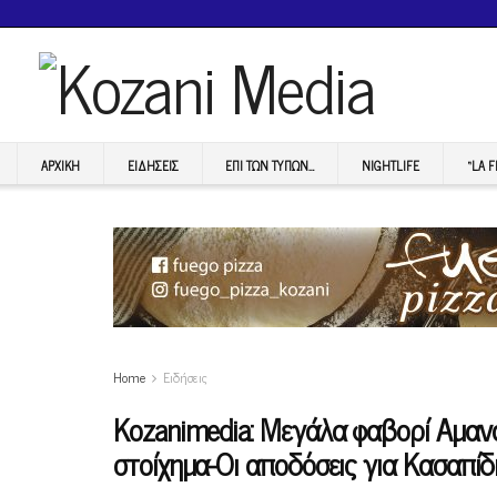
ΑΡΧΙΚΉ
ΕΙΔΉΣΕΙΣ
ΕΠI ΤΩΝ ΤΥΠΩΝ…
NIGHTLIFE
“LA 
Home
Ειδήσεις
Κοzanimedia: Μεγάλα φαβορί Αμαν
στοίχημα-Οι αποδόσεις για Κασαπί