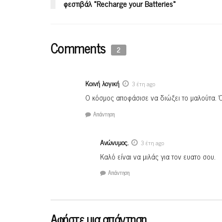
φεστιβάλ «Recharge your Batteries»
Comments
2
Κοινή λογική
3 έτη ago
Ο κόσμος αποφάσισε να διώξει το μαλούτα. Ό
Απάντηση
Ανώνυμος.
3 έτη ago
Καλό είναι να μιλάς για τον ευατο σου.
Απάντηση
Αφήστε μια απάντηση