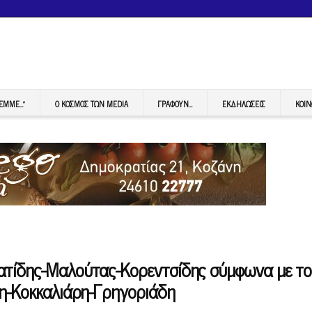
FEMME…”
Ο ΚΟΣΜΟΣ ΤΩΝ MEDIA
ΓΡΆΦΟΥΝ…
ΕΚΔΗΛΏΣΕΙΣ
ΚΟΙΝ
ατίδης-Μαλούτας-Κορεντσίδης σύμφωνα με το
δη-Κοκκαλιάρη-Γρηγοριάδη