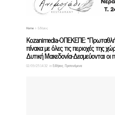
Home
Ειδήσεις
Κοzanimedia-ΟΠΕΚΕΠΕ: «Πρωταθλή
πίνακα με όλες τις περιοχές της χ
Δυτική Μακεδονία-Δεσμεύονται οι π
02/09/25 14:32
in
Ειδήσεις
,
Προτεινόμενα