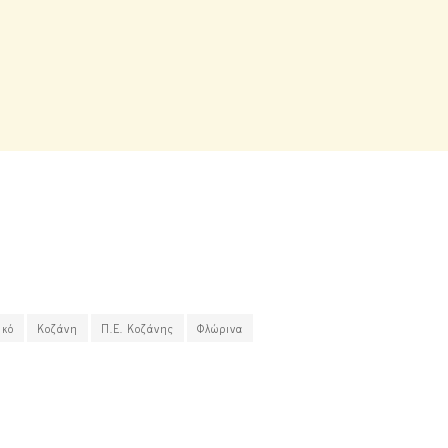
ικό
Κοζάνη
Π.Ε. Κοζάνης
Φλώρινα