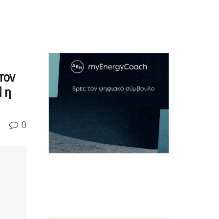
τον
 η
0