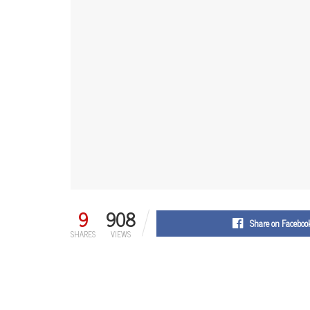
9
908
Share on Faceboo
SHARES
VIEWS