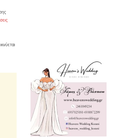
σης
σεις
ικνύεται