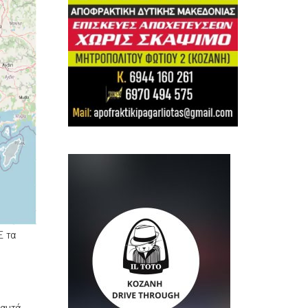
Ε τα
 αυτά