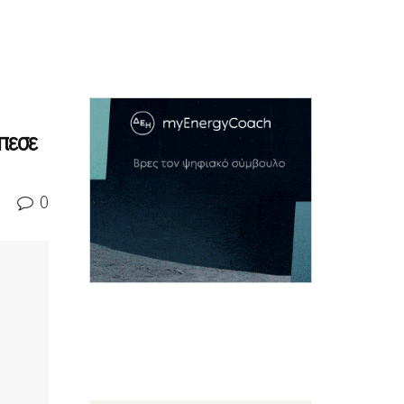
πεσε
0