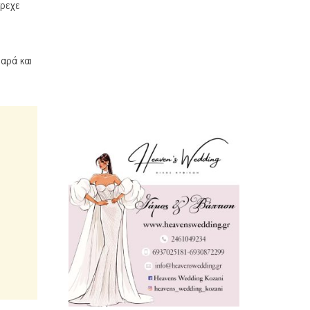
τρεχε
αρά και