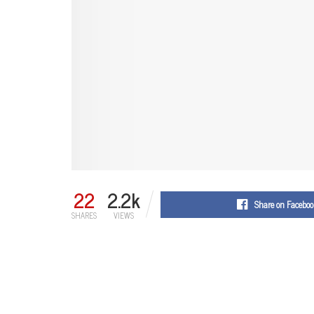
22
2.2k
Share on Faceboo
SHARES
VIEWS