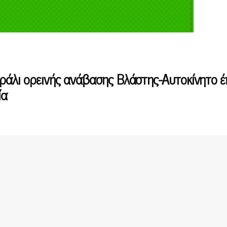
ράλι ορεινής ανάβασης Βλάστης-Αυτοκίνητο έ
ία