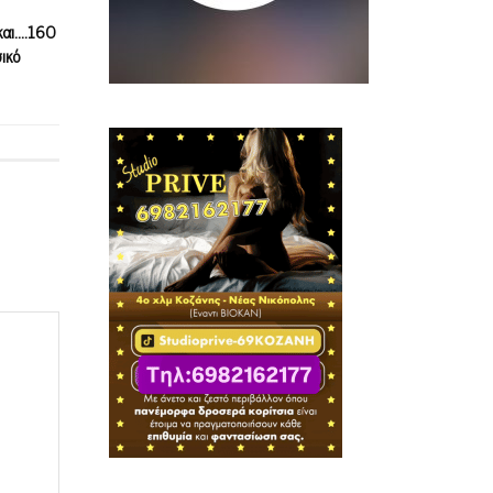
και….160
ικό