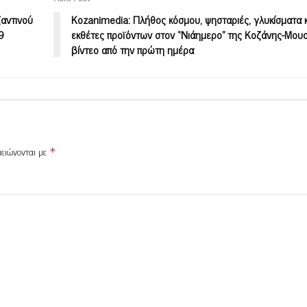
αντινού
Kozanimedia: Πλήθος κόσμου, ψησταριές, γλυκίσματα 
9
εκθέτες προϊόντων στον “Νιάημερο” της Κοζάνης-Μουσ
βίντεο από την πρώτη ημέρα
μειώνονται με
*