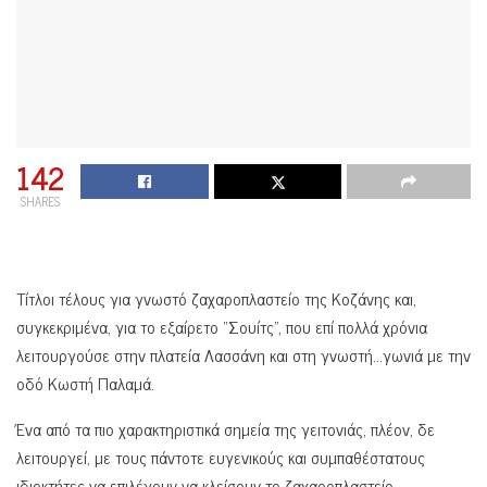
142
SHARES
Τίτλοι τέλους για γνωστό ζαχαροπλαστείο της Κοζάνης και,
συγκεκριμένα, για το εξαίρετο “Σουίτς”, που επί πολλά χρόνια
λειτουργούσε στην πλατεία Λασσάνη και στη γνωστή…γωνιά με την
οδό Κωστή Παλαμά.
Ένα από τα πιο χαρακτηριστικά σημεία της γειτονιάς, πλέον, δε
λειτουργεί, με τους πάντοτε ευγενικούς και συμπαθέστατους
ιδιοκτήτες να επιλέγουν να κλείσουν το ζαχαροπλαστείο