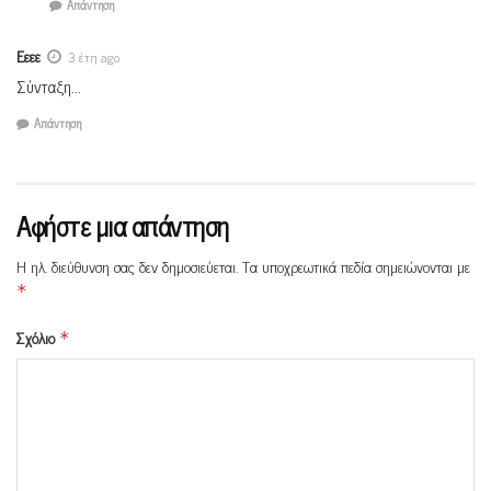
Απάντηση
Εεεε
3 έτη ago
Σύνταξη…
Απάντηση
Αφήστε μια απάντηση
Η ηλ. διεύθυνση σας δεν δημοσιεύεται.
Τα υποχρεωτικά πεδία σημειώνονται με
*
Σχόλιο
*