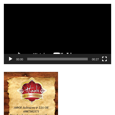
Πρόγραμμα
Αναπαραγωγής
Βίντεο
00:00
00:27