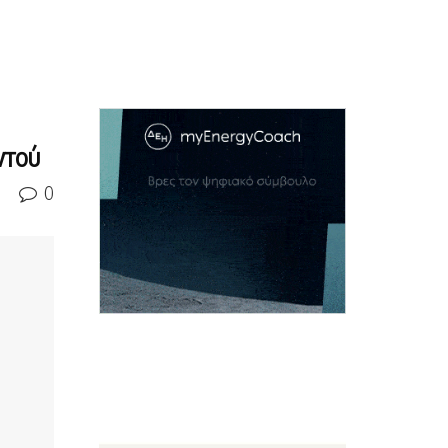
ντού
0