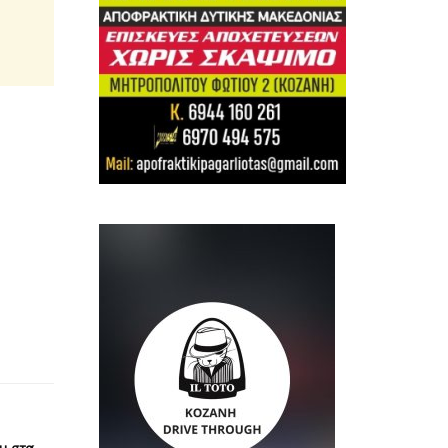
υ στα