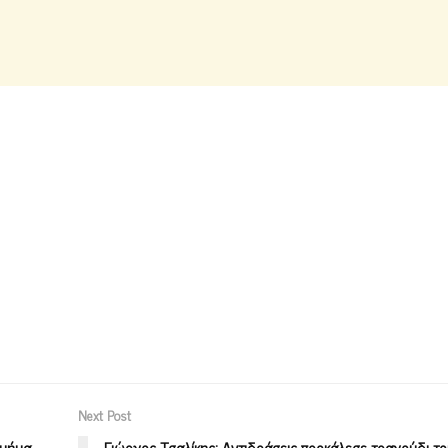
Next Post
Τμήμα
Γιώργος Τσαλίκης: Αντιδράσεις προκάλεσε τραγούδι το