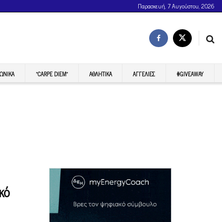
Παρασκευή, 7 Αυγούστου, 2026
ΩΝΙΚΆ
“CARPE DIEM”
ΑΘΛΗΤΙΚΆ
ΑΓΓΕΛΊΕΣ
#GIVEAWAY
κό