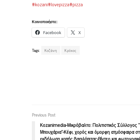
#kozani
#lovepizza
#pizza
Κοινοποιήστε:
Facebook
X
Tags:
Κοζάνη
Κρόκος
Previous Post
Kozanimedia-Μικρόβαλτο: Πολιτιστικός Σύλλογος 
Μπουχάρια”-Κέφι, χορός και όμορφη ατμόσφαιρα σ
εκδήλωση κοπής βασιλόπιτας-Βίντεο και φωτογραφ