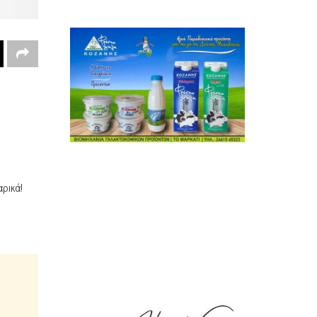
ρικά!