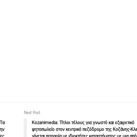
Next Post
“Τα
Kozanimedia: Τίτλοι τέλους για γνωστό και εξαιρετικό
την
ψητοπωλείο στον κεντρικό πεζόδρομο της Κοζάνης-Κλεί
ίες
γίνεται πιτσαρία με ιδιοκτήτες καταστήματος με μια από 