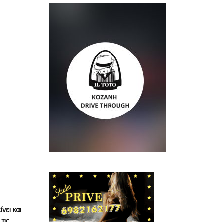
νει και
τις