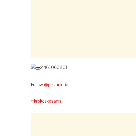
2461063801
Follow
@pizzarteria
#krokoskozanis