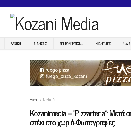
ΑΡΧΙΚΉ
ΕΙΔΉΣΕΙΣ
ΕΠI ΤΩΝ ΤΥΠΩΝ…
NIGHTLIFE
“LA 
Home
Nightlife
Κοzanimedia – “Pizzarteria”: Μετά 
στέκι στο χωριό-Φωτογραφίες