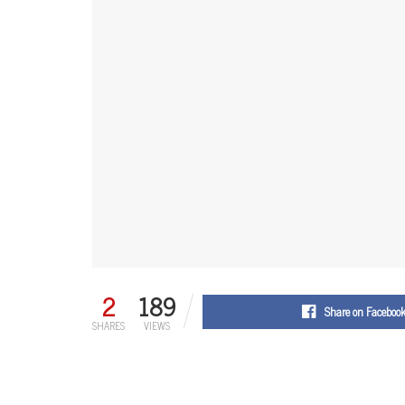
2
189
Share on Faceboo
SHARES
VIEWS