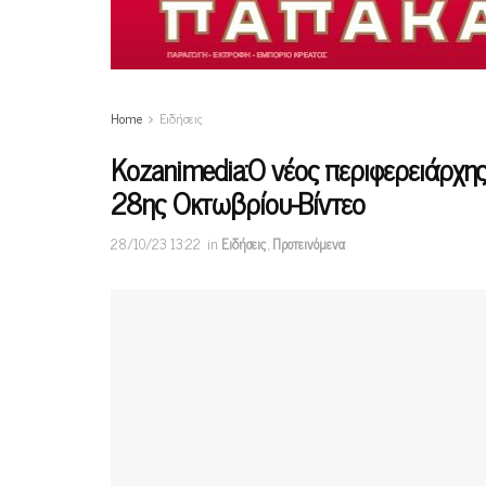
Home
Ειδήσεις
Κοzanimedia:O νέος περιφερειάρχη
28ης Οκτωβρίου-Βίντεο
28/10/23 13:22
in
Ειδήσεις
,
Προτεινόμενα