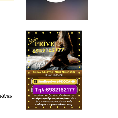
-Βίντεο