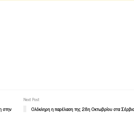
Next Post
η στην
Ολόκληρη η παρέλαση της 28η Οκτωβρίου στα Σέρβια