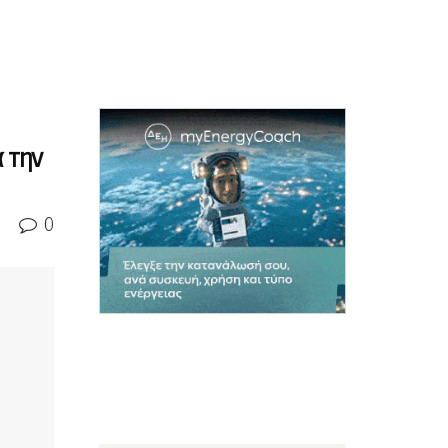
 την
0