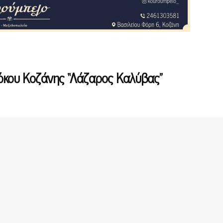
όκου Κοζάνης “Λάζαρος Καλύβας”