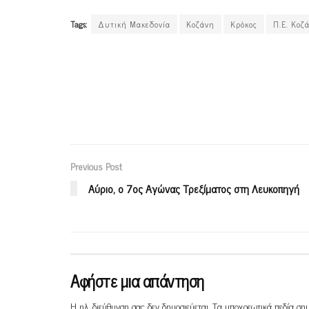
Tags:
Δυτική Μακεδονία
Κοζάνη
Κρόκος
Π.Ε. Κοζ
Previous Post
Αύριο, ο 7ος Αγώνας Τρεξίματος στη Λευκοπηγή
Αφήστε μια απάντηση
Η ηλ. διεύθυνση σας δεν δημοσιεύεται.
Τα υποχρεωτικά πεδία ση