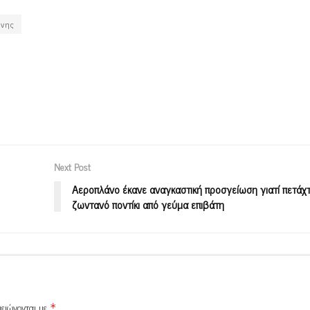
άνης
Next Post
Αεροπλάνο έκανε αναγκαστική προσγείωση γιατί πετάχ
ζωντανό ποντίκι από γεύμα επιβάτη
μειώνονται με
*