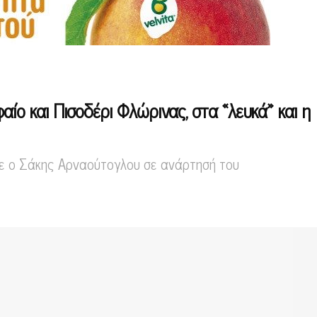
αίο και Πισοδέρι Φλώρινας, στα «λευκά» και η
ε ο Σάκης Αρναούτογλου σε ανάρτησή του