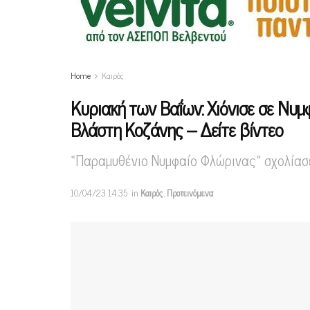
Home
Καιρός
Κυριακή των Βαΐων: Χιόνισε σε Νυμφ
Βλάστη Κοζάνης – Δείτε βίντεο
«Παραμυθένιο Νυμφαίο Φλώρινας» σχολίασ
10/04/23 14:35
in
Καιρός
,
Προτεινόμενα