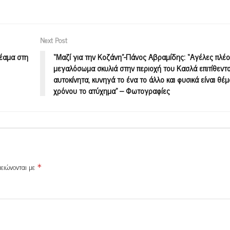
Next Post
θέαμα στη
“Mαζί για την Κοζάνη”-Πάνος Αβραμίδης: “Αγέλες πλέο
μεγαλόσωμα σκυλιά στην περιοχή του Κασλά επιτίθεντα
αυτοκίνητα, κυνηγά το ένα το άλλο και φυσικά είναι θέμ
χρόνου το ατύχημα” – Φωτογραφίες
μειώνονται με
*