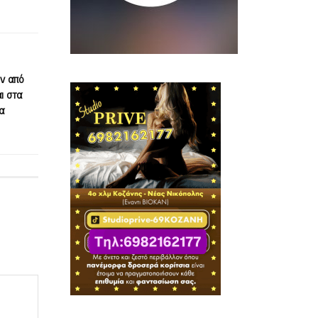
ν από
ι στα
α