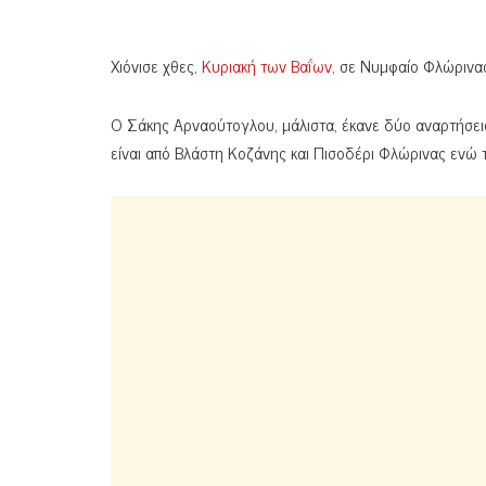
Χιόνισε χθες,
Κυριακή των Βαΐων
, σε Νυμφαίο Φλώρινα
Ο Σάκης Αρναούτογλου, μάλιστα, έκανε δύο αναρτήσει
είναι από Βλάστη Κοζάνης και Πισοδέρι Φλώρινας ενώ 