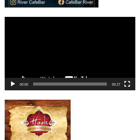
Πρόγραμμα
Αναπαραγωγής
Βίντεο
00:00
00:27