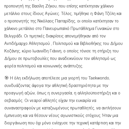
προπονητή της Βασίλη Ζήκου, που επίσης κατέκτησαν χάλκινο
μετάλλιο στους ίδιους Αγώνες. Τέλος, τιμήθηκε η Φάνη Τζέλη και
ο προπονητής της Νικόλαος Παιταρίδης, οι οποίοι κατέκτησαν το
χάλκινο μετάλλιο στο Πανευρωπαϊκό Πρωτάθλημα Γυναικών στο
Βελιγράδι. Οι τιμητικές διακρίσεις απονεμήθηκαν από τον
Αντιδήμαρχο Αθλητισμού , Πολιτισμού και Βιβλιοθήκης του Δήμου
Κοζάνης, κύριο Ιωαννίδη Γιάννη, ο οποίος τόνισε τη στήριξη του
Δήμου σε πρωτοβουλίες που αναδεικνύουν τον αθλητισμό ως
φορέα πολιτισμού και κοινωνικής ανάπτυξης.
🎯 Η όλη εκδήλωση αποτέλεσε μια γιορτή του Taekwondo,
συνδυάζοντας άψογα την αθλητική δραστηριότητα με την
προαγωγή αξιών, όπως η συνεργασία, η αλληλοϋποστήριξη και ο
σεβασμός. Οι νεαροί αθλητές είχαν την ευκαιρία να
συναναστραφούν με καταξιωμένους πρωταθλητές, να αντλήσουν
έμπνευση και να θέσουν νέους αγωνιστικούς στόχους. Ήταν μια
διοργάνωση που όχι μόνο ενίσχυσε την τεχνική κατάρτιση και την