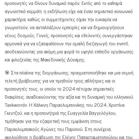
προπονητές να δίνουν δυναμικό παρόν. Εκτός από το καθαρά
αγωνιστικό κομμάτι, η εκδήλωση είχε και έναν σημαντικό κοινωνικό
χαρακτήρα, καθώς οι συμμετέχοντες είχαν την ευκαιρία να
γνωριστούν, να ανταλλάξουν εμπειρίες και να δημιουργήσουν
νέους δεσμούς. Γονείς, προπονητές και εθελοντές συνεργάστηκαν
αρμονικά για να εξασφαλίσουν την ομαλή διεξαγωγή του event,
αποδεικνύοντας για ακόμη μια φορά το υψηλό επίπεδο οργάνωσης
και φιλοξενίας της Μακεδονικής Δύναμης.
🎯 Στα πλαίσια της διοργάνωσης, πραγματοποιήθηκε και μια σεμνή
τελετή βράβευσης για να τιμηθούν τρεις αθλήτριες και οι
προπονητές τους, οι οποίοι το 2024 πέτυχαν σημαντικές
διακρίσεις, αναδεικνύοντας την αξία και τη δυναμική του ελληνικού
Taekwondo. Η Χάλκινη Παραολυμπιονίκης του 2024, Χριστίνα
Γκεντζού, και η προπονήτριά της Ευαγγελία Βαγγελόγλου,
τιμήθηκαν για την εξαιρετική τους εμφάνιση στους
Παραολυμπιακούς Αγώνες του Παρισιού. Στη συνέχεια,
ακολούθησε η βράβευση της Ελένης Παπασταματοπούλου και του