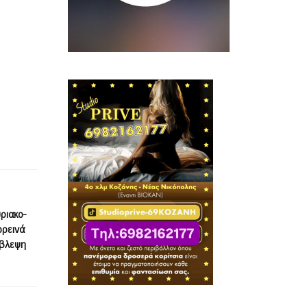
ριακο-
ορεινά
όβλεψη