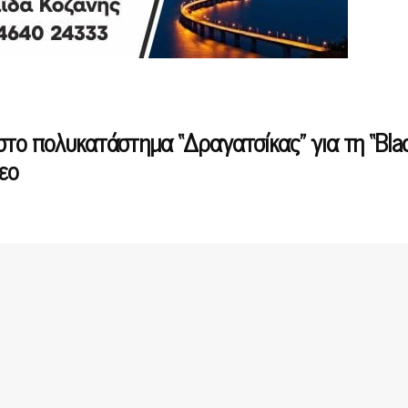
στο πολυκατάστημα “Δραγατσίκας” για τη “Bla
τεο