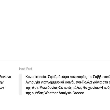
Next Post
 Ξενώνα
Kozanimedia: Σφοδρό κύμα κακοκαιρίας το Σαββατοκύ
την
Ανησυχία για πλημμυρικά φαινόμενα-Πολλά χιόνια στα 
των
της Δυτ. Μακεδονίας-Σε ποιές πόλεις θα χιονίσει-Η πρ
της ομάδας Weather Analysis Greece