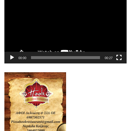
Αναπαραγωγής
Βίντεο
00:00
00:27