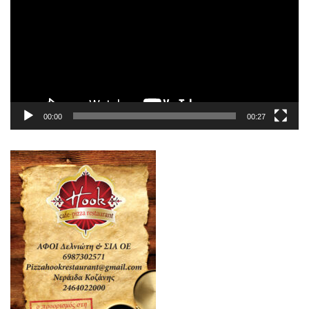
Βίντεο
00:00
00:27