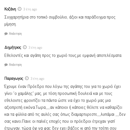
Κοζάνη
3 έτη ago
Συγχαρητήρια στο τοπικό συμβούλιο, άξιοι και παράδειγμα προς
μίμηση.
Απάντηση
Δημήτριος
3 έτη ago
Εθελοντές και αγάπη προς το χωριό τους,με εμφανή αποτελέσματα.
Απάντηση
Παραγωγος
3 έτη ago
Έχουμε έναν Πρόεδρο που λόγω της αγάπης του για το χωριό έχει
γίνει “ο χαμάλης” μας, με τόση προσωπική δουλειά και με τους
εθελοντες φροντίζει τα πάντα ώστε να έχει το χωριό μας μια
αξιοπρεπή εικόνα.Τωρα,,,,,αν κάποιοι ή κάποιες θέλετε να καθαρίζει
και τα φύλλα από τις αυλές σας όπως διαμαρτυρεστε,,,,λυπάμαι ,,,,δεν
σας κανει.Πανε οι παλιές εποχές που οι πρόεδροι έτρεχαν γιατί
έτρωγαν, τώρα όχι να φας δεν εχει βάζεις κι από την τσέπη σου