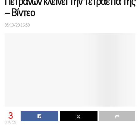
Πετρανών κλείνει την τετραετία της
– Βίντεο
05/10/23 16:58
3
SHARES