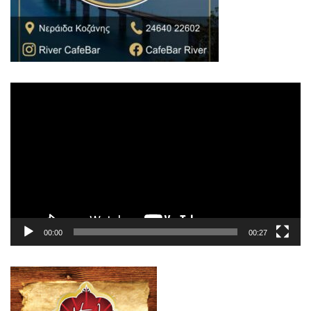
Πρόγραμμα
Αναπαραγωγής
Βίντεο
00:00
00:27