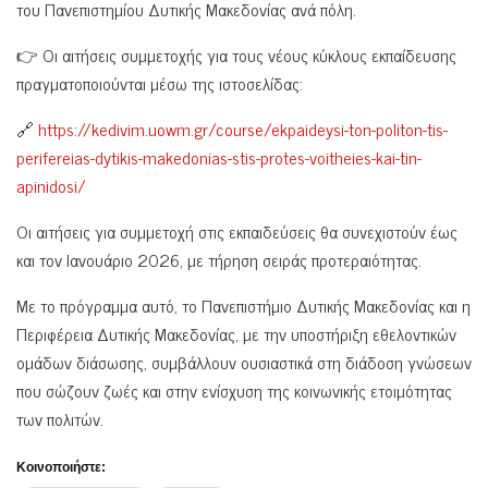
του Πανεπιστημίου Δυτικής Μακεδονίας ανά πόλη.
👉 Οι αιτήσεις συμμετοχής για τους νέους κύκλους εκπαίδευσης
πραγματοποιούνται μέσω της ιστοσελίδας:
🔗
https://kedivim.uowm.gr/course/ekpaideysi-ton-politon-tis-
perifereias-dytikis-makedonias-stis-protes-voitheies-kai-tin-
apinidosi/
Οι αιτήσεις για συμμετοχή στις εκπαιδεύσεις θα συνεχιστούν έως
και τον Ιανουάριο 2026, με τήρηση σειράς προτεραιότητας.
Με το πρόγραμμα αυτό, το Πανεπιστήμιο Δυτικής Μακεδονίας και η
Περιφέρεια Δυτικής Μακεδονίας, με την υποστήριξη εθελοντικών
ομάδων διάσωσης, συμβάλλουν ουσιαστικά στη διάδοση γνώσεων
που σώζουν ζωές και στην ενίσχυση της κοινωνικής ετοιμότητας
των πολιτών.
Κοινοποιήστε: