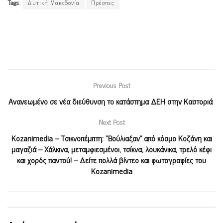
Tags:
Δυτική Μακεδονία
Πρέσπες
Previous Post
Ανανεωμένο σε νέα διεύθυνση το κατάστημα ΔΕΗ στην Καστοριά
Next Post
Kozanimedia – Τσικνοπέμπτη: “Βούλιαξαν” από κόσμο Κοζάνη και
μαγαζιά – Χάλκινα, μεταμφιεσμένοι, τσίκνα, λουκάνικα, τρελό κέφι
και χορός παντού! – Δείτε πολλά βίντεο και φωτογραφίες του
Kozanimedia