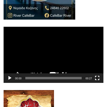
Πρόγραμμα
Αναπαραγωγής
Βίντεο
00:00
00:27