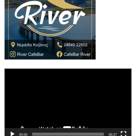
Πρόγραμμα
Αναπαραγωγής
Βίντεο
00:00
00:27