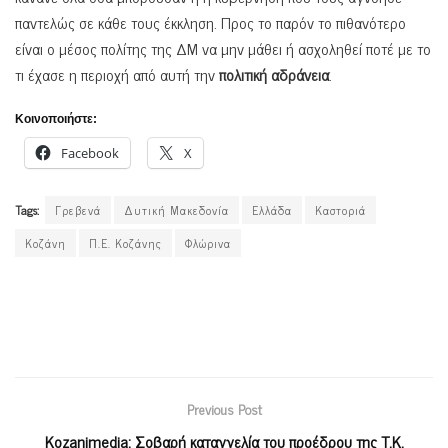
παντελώς σε κάθε τους έκκληση. Προς το παρόν το πιθανότερο
είναι ο μέσος πολίτης της ΔΜ να μην μάθει ή ασχοληθεί ποτέ με το
τι έχασε η περιοχή από αυτή την
πολιτική αδράνεια
.
Κοινοποιήστε:
Facebook
X
Tags:
Γρεβενά
Δυτική Μακεδονία
Ελλάδα
Καστοριά
Κοζάνη
Π.Ε. Κοζάνης
Φλώρινα
Previous Post
Kozanimedia: Σοβαρή καταγγελία του προέδρου της Τ.Κ.