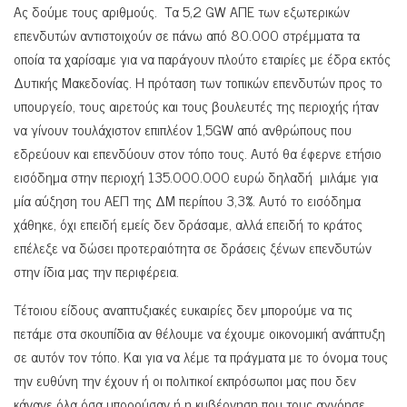
Ας δούμε τους αριθμούς. Τα 5,2 GW ΑΠΕ των εξωτερικών
επενδυτών αντιστοιχούν σε πάνω από 80.000 στρέμματα τα
οποία τα χαρίσαμε για να παράγουν πλούτο εταιρίες με έδρα εκτός
Δυτικής Μακεδονίας. Η πρόταση των τοπικών επενδυτών προς το
υπουργείο, τους αιρετούς και τους βουλευτές της περιοχής ήταν
να γίνουν τουλάχιστον επιπλέον 1,5GW από ανθρώπους που
εδρεύουν και επενδύουν στον τόπο τους. Αυτό θα έφερνε ετήσιο
εισόδημα στην περιοχή 135.000.000 ευρώ δηλαδή μιλάμε για
μία αύξηση του ΑΕΠ της ΔΜ περίπου 3,3%. Αυτό το εισόδημα
χάθηκε, όχι επειδή εμείς δεν δράσαμε, αλλά επειδή το κράτος
επέλεξε να δώσει προτεραιότητα σε δράσεις ξένων επενδυτών
στην ίδια μας την περιφέρεια.
Τέτοιου είδους αναπτυξιακές ευκαιρίες δεν μπορούμε να τις
πετάμε στα σκουπίδια αν θέλουμε να έχουμε οικονομική ανάπτυξη
σε αυτόν τον τόπο. Και για να λέμε τα πράγματα με το όνομα τους
την ευθύνη την έχουν ή οι πολιτικοί εκπρόσωποι μας που δεν
κάνανε όλα όσα μπορούσαν ή η κυβέρνηση που τους αγνόησε