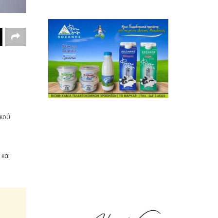
ικού
και