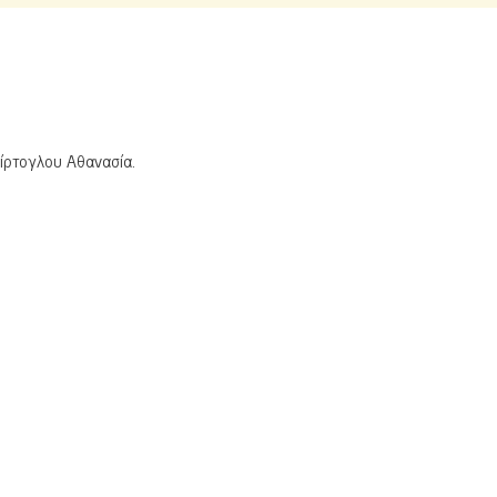
ίρτογλου Αθανασία.