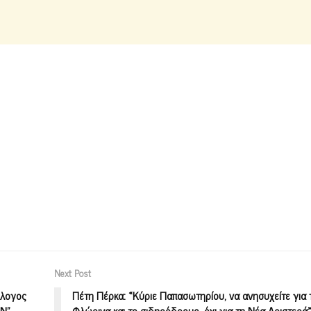
Next Post
λλογος
Πέτη Πέρκα: «Κύριε Παπασωτηρίου, να ανησυχείτε για 
Ν”-
Φλώρινα και το σιδηρόδρομο, όχι για τη Νέα Αριστερά