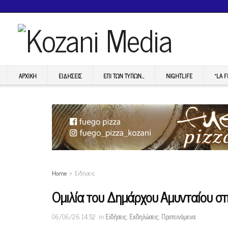
ΑΡΧΙΚΉ
ΕΙΔΉΣΕΙΣ
ΕΠI ΤΩΝ ΤΥΠΩΝ…
NIGHTLIFE
“LA 
Home
Ειδήσεις
Ομιλία του Δημάρχου Αμυνταίου στη
06/06/26 14:52
in
Ειδήσεις
,
Εκδηλώσεις
,
Προτεινόμενα