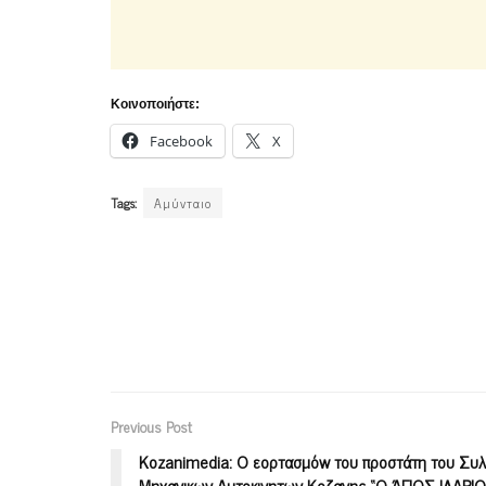
Κοινοποιήστε:
Facebook
X
Tags:
Αμύνταιο
Previous Post
Kozanimedia: O εορτασμόw του προστάτη του Συ
Μηχανικων Αυτοκινητων Κοζανης “Ο ΆΓΙΟΣ ΙΛΑΡΙΩ