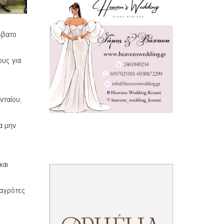
ββατο
ους για
νταίου,
α μην
και
 αγρότες