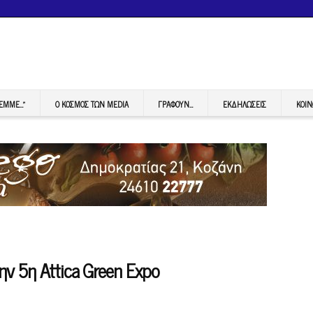
FEMME…”
Ο ΚΟΣΜΟΣ ΤΩΝ MEDIA
ΓΡΆΦΟΥΝ…
ΕΚΔΗΛΏΣΕΙΣ
ΚΟΙΝ
ν 5η Attica Green Expo