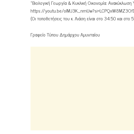
«Βιολογική Γεωργία & Κυκλική Οικονομία: Ανακύκλωση
https://youtu.be/oIMJ3K_nmUw?si=LCPQxW8MZ3O
(Οι τοποθετήσεις του κ. Λιάση είναι στο 34:50 και στ
Γραφείο Τύπου Δημάρχου Αμυνταίου