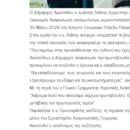
Ο Δήμαρχος Αμυνταίου, κ. Ιωάννης Λιάσης συμμετείχε ω
Οικονομία: Ανακύκλωση υποπροϊόντων, κομποστοποίηση,
30 Μαΐου 2026 στο Κλειστό Ολυμπιακό Γήπεδο Παλαιο
Στην ομιλία του ο κ. Λιάσης ανέφερε ονομαστικά τα βι
την τοπική οικονομία, ενώ αναφορικά με τις πρόσφατες
«Θα επιμείνω στην προσπάθεια και την ευθύνη που έχου
Ακολούθως ο Δήμαρχος ανακοίνωσε την πρωτοβουλία δ
προκειμένου να συνδεθεί η έρευνα και η εκπαίδευση με 
«Θα εκπαιδεύσουμε τους γεωργούς και τους κτηνοτρόφο
εξαντλήσουμε τα εδάφη και τα οικοσυστήματά μας», α
Με τη σειρά του ο Γενικός Γραμματέας Αγροτικής Ανά
«Χαίρομαι πολύ που ακούσαμε σήμερα πρωτοβουλίες τόσο
μετάβαση του πρωτογενούς τομέα».
Παράλληλα, ο κ. Πρωτοψάλτης ανέδειξε τη σημασία τη
μέσω του Εργαστηρίου Αναγεννητικής Γεωργίας.
Ακολουθεί ο σύνδεσμος της συζήτησης: