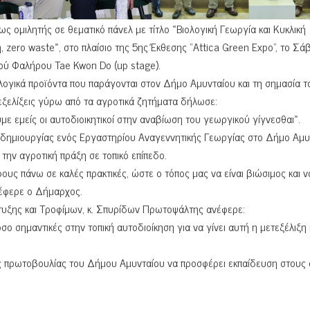
ς ομιλητής σε θεματικό πάνελ με τίτλο «Βιολογική Γεωργία και Κυκλική
 zero waste», στο πλαίσιο της 5ης Έκθεσης “Attica Green Expo”, το Σά
ύ Φαλήρου Tae Kwon Do (up stage).
ολογικά προϊόντα που παράγονται στον Δήμο Αμυνταίου και τη σημασία τ
 εξελίξεις γύρω από τα αγροτικά ζητήματα δήλωσε:
με εμείς οι αυτοδιοικητικοί στην αναβίωση του γεωργικού γίγνεσθαι».
ημιουργίας ενός Εργαστηρίου Αναγεννητικής Γεωργίας στο Δήμο Αμυ
την αγροτική πράξη σε τοπικό επίπεδο.
υς πάνω σε καλές πρακτικές, ώστε ο τόπος μας να είναι βιώσιμος και ν
νέφερε ο Δήμαρχος.
πτυξης και Τροφίμων, κ. Σπυρίδων Πρωτοψάλτης ανέφερε:
 σημαντικές στην τοπική αυτοδιοίκηση για να γίνει αυτή η μετεξέλιξη 
ς πρωτοβουλίας του Δήμου Αμυνταίου να προσφέρει εκπαίδευση στους