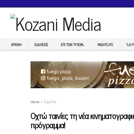
ΑΡΧΙΚΉ
ΕΙΔΉΣΕΙΣ
ΕΠI ΤΩΝ ΤΥΠΩΝ…
NIGHTLIFE
“LA 
Home
Nightlife
Οχτώ ταινίες τη νέα κινηματογραφι
πρόγραμμα!