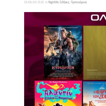
03/06/26 15:30
in
Nightlife
,
Ειδήσεις
,
Προτεινόμενα