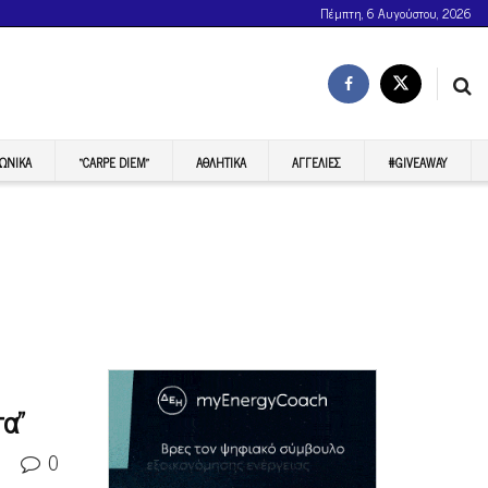
Πέμπτη, 6 Αυγούστου, 2026
ΩΝΙΚΆ
“CARPE DIEM”
ΑΘΛΗΤΙΚΆ
ΑΓΓΕΛΊΕΣ
#GIVEAWAY
τα”
0