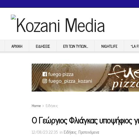
ΑΡΧΙΚΉ
ΕΙΔΉΣΕΙΣ
ΕΠI ΤΩΝ ΤΥΠΩΝ…
NIGHTLIFE
“LA 
Home
Ειδήσεις
Ο Γεώργιος Φλιάγκας υποψήφιος για
12/08/23 22:35
in
Ειδήσεις
,
Προτεινόμενα