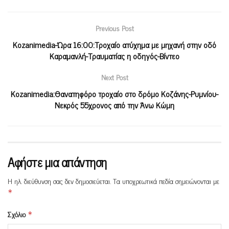
Previous Post
Kozanimedia-Ώρα 16:00:Τροχαίο ατύχημα με μηχανή στην οδό
Καραμανλή-Τραυματίας η οδηγός-Βίντεο
Next Post
Κοzanimedia:Θανατηφόρο τροχαίο στο δρόμο Κοζάνης-Ρυμνίου-
Νεκρός 55χρονος από την Άνω Κώμη
Αφήστε μια απάντηση
Η ηλ. διεύθυνση σας δεν δημοσιεύεται.
Τα υποχρεωτικά πεδία σημειώνονται με
*
Σχόλιο
*