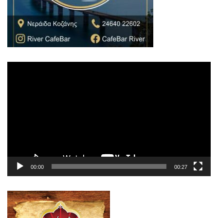
Πρόγραμμα
Αναπαραγωγής
Βίντεο
00:00
00:27