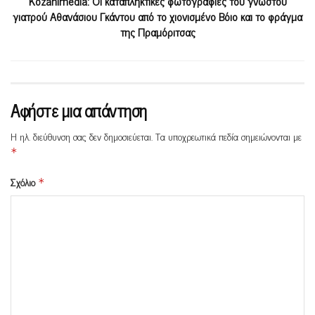
Kozanimedia: Oι καταπληκτικές φωτογραφίες του γνωστού
γιατρού Αθανάσιου Γκάντου από το χιονισμένο Βόιο και το φράγμα
της Πραμόριτσας
Αφήστε μια απάντηση
Η ηλ. διεύθυνση σας δεν δημοσιεύεται.
Τα υποχρεωτικά πεδία σημειώνονται με
*
Σχόλιο
*