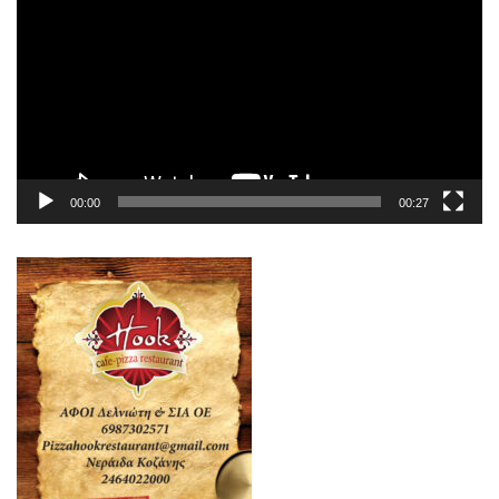
Βίντεο
00:00
00:27