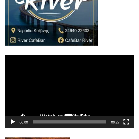
Πρόγραμμα
Αναπαραγωγής
Βίντεο
00:00
00:27