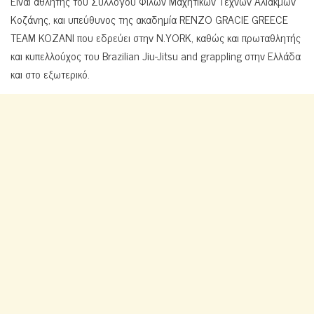
Είναι αθλητής του Συλλόγου Φίλων Μαχητικών Τεχνών Αλιάκμων
Κοζάνης, και υπεύθυνος της ακαδημία RENZO GRACIE GREECE
TEAM KOZANI που εδρεύει στην Ν.YORK, καθώς και πρωταθλητής
και κυπελλούχος του Brazilian Jiu-Jitsu and grappling στην Ελλάδα
και στο εξωτερικό.