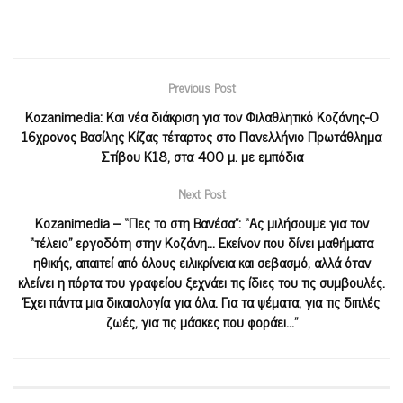
Previous Post
Kozanimedia: Kαι νέα διάκριση για τον Φιλαθλητικό Κοζάνης-Ο
16χρονος Βασίλης Κίζας τέταρτος στο Πανελλήνιο Πρωτάθλημα
Στίβου Κ18, στα 400 μ. με εμπόδια
Next Post
Kozanimedia – “Πες το στη Βανέσα”: “Ας μιλήσουμε για τον
“τέλειο” εργοδότη στην Κοζάνη… Εκείνον που δίνει μαθήματα
ηθικής, απαιτεί από όλους ειλικρίνεια και σεβασμό, αλλά όταν
κλείνει η πόρτα του γραφείου ξεχνάει τις ίδιες του τις συμβουλές.
Έχει πάντα μια δικαιολογία για όλα. Για τα ψέματα, για τις διπλές
ζωές, για τις μάσκες που φοράει…”