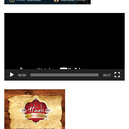
Πρόγραμμα
Αναπαραγωγής
Βίντεο
00:00
00:27