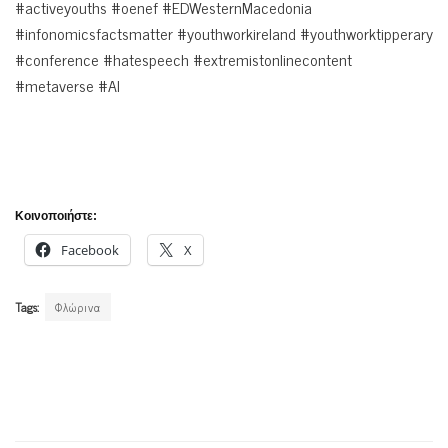
#activeyouths #oenef #EDWesternMacedonia
#infonomicsfactsmatter #youthworkireland #youthworktipperary
#conference #hatespeech #extremistonlinecontent
#metaverse #AI
Κοινοποιήστε:
Facebook
X
Tags:
Φλώρινα