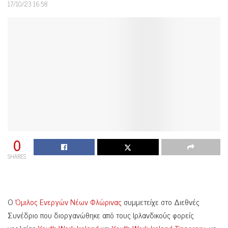
17/10/23 16:58
0
SHARES
Ο
Όμιλος Ενεργών Νέων Φλώρινας
συμμετείχε στο Διεθνές
Συνέδριο που διοργανώθηκε από τους Ιρλανδικούς φορείς
νεολαίας
Youth Work Ireland
και
Youth Work Ireland Tipperary
, με