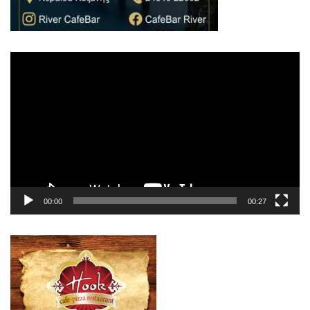
Πρόγραμμα
Αναπαραγωγής
Βίντεο
00:00
00:27