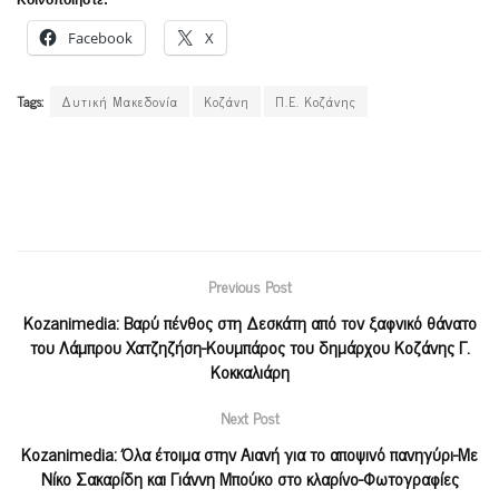
Κοινοποιήστε:
Facebook
X
Tags:
Δυτική Μακεδονία
Κοζάνη
Π.Ε. Κοζάνης
Previous Post
Kozanimedia: Βαρύ πένθος στη Δεσκάτη από τον ξαφνικό θάνατο
του Λάμπρου Χατζηζήση-Κουμπάρος του δημάρχου Κοζάνης Γ.
Κοκκαλιάρη
Next Post
Kozanimedia: Όλα έτοιμα στην Αιανή για το αποψινό πανηγύρι-Με
Νίκο Σακαρίδη και Γιάννη Μπούκο στο κλαρίνο-Φωτογραφίες