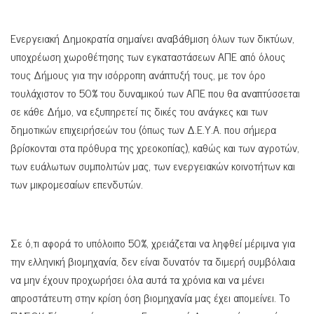
Ενεργειακή Δημοκρατία σημαίνει αναβάθμιση όλων των δικτύων,
υποχρέωση χωροθέτησης των εγκαταστάσεων ΑΠΕ από όλους
τους Δήμους για την ισόρροπη ανάπτυξή τους, με τον όρο
τουλάχιστον το 50% του δυναμικού των ΑΠΕ που θα αναπτύσσεται
σε κάθε Δήμο, να εξυπηρετεί τις δικές του ανάγκες και των
δημοτικών επιχειρήσεών του (όπως των Δ.Ε.Υ.Α. που σήμερα
βρίσκονται στα πρόθυρα της χρεοκοπίας), καθώς και των αγροτών,
των ευάλωτων συμπολιτών μας, των ενεργειακών κοινοτήτων και
των μικρομεσαίων επενδυτών.
Σε ό,τι αφορά το υπόλοιπο 50%, χρειάζεται να ληφθεί μέριμνα για
την ελληνική βιομηχανία, δεν είναι δυνατόν τα διμερή συμβόλαια
να μην έχουν προχωρήσει όλα αυτά τα χρόνια και να μένει
απροστάτευτη στην κρίση όση βιομηχανία μας έχει απομείνει. Το