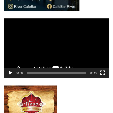
Πρόγραμμα
Αναπαραγωγής
Βίντεο
00:00
00:27