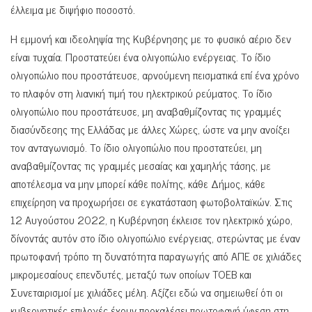
έλλειμα με διψήφιο ποσοστό.
Η εμμονή και ιδεοληψία της Κυβέρνησης με το φυσικό αέριο δεν
είναι τυχαία. Προστατεύει ένα ολιγοπώλιο ενέργειας. Το ίδιο
ολιγοπώλιο που προστάτευσε, αρνούμενη πεισματικά επί ένα χρόνο
το πλαφόν στη λιανική τιμή του ηλεκτρικού ρεύματος. Το ίδιο
ολιγοπώλιο που προστάτευσε, μη αναβαθμίζοντας τις γραμμές
διασύνδεσης της Ελλάδας με άλλες Χώρες, ώστε να μην ανοίξει
τον ανταγωνισμό. Το ίδιο ολιγοπώλιο που προστατεύει, μη
αναβαθμίζοντας τις γραμμές μεσαίας και χαμηλής τάσης, με
αποτέλεσμα να μην μπορεί κάθε πολίτης, κάθε Δήμος, κάθε
επιχείρηση να προχωρήσει σε εγκατάσταση φωτοβολταϊκών. Στις
12 Αυγούστου 2022, η Κυβέρνηση έκλεισε τον ηλεκτρικό χώρο,
δίνοντάς αυτόν στο ίδιο ολιγοπώλιο ενέργειας, στερώντας με έναν
πρωτοφανή τρόπο τη δυνατότητα παραγωγής από ΑΠΕ σε χιλιάδες
μικρομεσαίους επενδυτές, μεταξύ των οποίων ΤΟΕΒ και
Συνεταιρισμοί με χιλιάδες μέλη. Αξίζει εδώ να σημειωθεί ότι οι
κυβερνητικές επιλογές έχουν προκαλέσει πρωτοφανή ύφεση στη