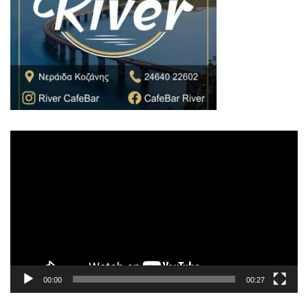
Πρόγραμμα
Αναπαραγωγής
Βίντεο
00:00
00:27