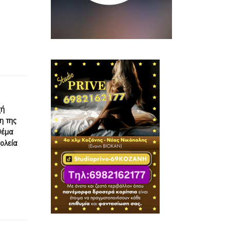
χή
η της
θέμα
χολεία