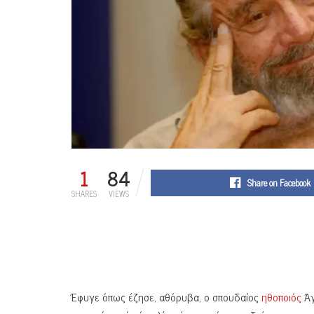
1
84
Share on Facebook
SHARES
VIEWS
Έφυγε όπως έζησε, αθόρυβα, ο σπουδαίος
ηθοποιός
Άγ