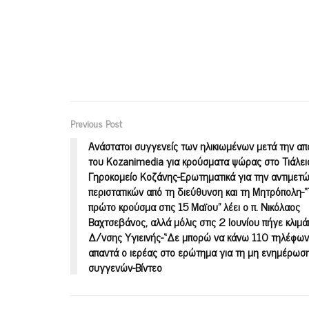
Previous Post
Aνάστατοι συγγενείς των ηλικιωμένων μετά την α
του Kozanimedia για κρούσματα ψώρας στο Τιάλει
Γηροκομείο Κοζάνης-Ερωτηματικά για την αντιμετ
περιστατικών από τη διεύθυνση και τη Μητρόπολη-
πρώτο κρούσμα στις 15 Μαϊου” λέει ο π. Νικόλαος
Βαχτσεβάνος, αλλά μόλις στις 2 Ιουνίου πήγε κλιμά
Δ/νσης Υγιεινής-“Δε μπορώ να κάνω 110 τηλέφων
απαντά ο ιερέας στο ερώτημα για τη μη ενημέρωσ
συγγενών-Βίντεο