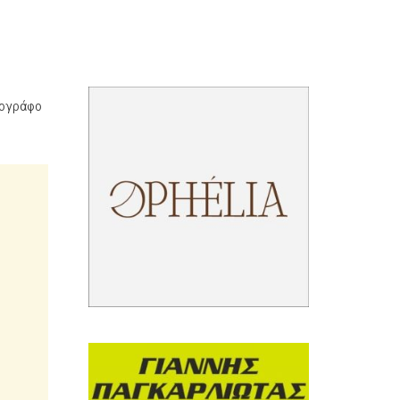
τογράφο