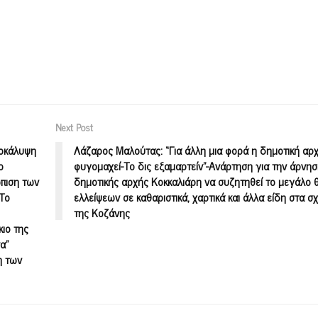
Next Post
ποκάλυψη
Λάζαρος Μαλούτας: “Για άλλη μια φορά η δημοτική αρ
ο
φυγομαχεί-Το δις εξαμαρτείν”-Ανάρτηση για την άρνησ
ώπιση των
δημοτικής αρχής Κοκκαλιάρη να συζητηθεί το μεγάλο 
“Το
ελλείψεων σε καθαριστικά, χαρτικά και άλλα είδη στα σ
της Κοζάνης
κιο της
α”
η των