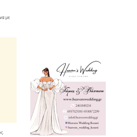
να με
ς.