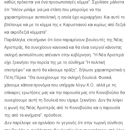
καθώς πρόκειται για ένα προσωποπαγές κόμμα». Σχολίασε μάλιστα
ότι «πλέον μιλάμε για μια στάση που μπορούμε να την
χαρακτηρίσουμε αντιπολιτική, η οποία έχει κυριαρχήσει. Και αυτό το
βλέπουμε και με το κόμμα της κ. Καρυστιανού και κυρίως από δεξιά
και ακροδεξιά κόμματα».
Παράλληλα, επεσήμανε ότι όσοι παραμένουν βουλευτές της Νέας
Αριστεράς, θα συνεχίσουν κανονικά και θα είναι ενεργοί κάνοντας
σκληρή αντιπολίτευση απέναντι στην κυβέρνηση. «Η Νέα Αριστερά
είχε ξεκινήσει την πορεία της με το σύνθημα «Η πολιτική
επιστρέφει» και αυτό θα κάνουμε πράξη», δήλωσε χαρακτηριστικά η
Πέτη Πέρκα. «Θα συνεχίσουμε την σκληρή δουλειά. Φυσικά,
χάνουμε κάποια προνόμια που υπήρχαν λόγω Κ.Ο., αλλά με τις
επίκαιρες ερωτήσεις μας και την παρουσία μας στο Κοινοβούλιο θα
συνεχίσουμε αυτή τη δουλειά που είχαμε ξεκινήσει. Δεν θα λείψει
η φωνή της Νέας Αριστεράς από το Κοινοβούλιο και η παρουσία
της από τα κινήματα», πρόσθεσε.
Δεν παρέλειψε να σχολιάσει το γεγονός ότι στην τωρινή σύνθεση
της Βουλής οι ανεξάρτητοι βουλευτές είναι περισσότεροι από όλες