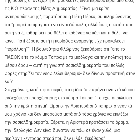
τις Κ.Ο. πέραν της Νέας Δημοκρατίας. «Είναι μια κρίση
αντιπροσώπευσης», παρατήρησε η Πέτη Πέρκα, συμπληρώνοντας
ότι «μπορεί τα πράγματα να είναι δύσκολα, αλλά ίσως η κατάσταση
αυτή να ξεκαθαρίσει πού θέλει ο καθένας να πάει και τι θέλει να
κάνει. Γιατί ξέρετε αυτή η περίοδος αναμονής είχε προκαλέσει
«παράλυση»». Η βουλεύτρια Φλώρινας ξεκαθάρισε ότι «είτε το
ΠΑΣΟΚ είτε το κόμμα Τσίπρα με τα μισόλογα και την πολιτική του
μέσου όρου – αυτή τη γνωστή σοσιαλδημοκρατία που πολλές
φορές στηρίζει τον νεοφιλελευθερισμό- δεν δίνουν προοπτική στον
λαό».
Συγχρόνως, κατέστησε σαφές ότι η ίδια δεν αφήνει ανοιχτό κάποιο
ενδεχόμενο προσχώρησης στο κόμμα Τσίπρα: «Το έχω αποκλείσει
από την πρώτη στιγμή. Είμαι στην Αριστερά από τα πρώτα νεανικά
μου χρόνια και δεν μπορούσα μετά από τόσα χρόνια να επιλέξω
την σοσιαλδημοκρατία. Ξέρετε, η Αριστερά προτάσσει το όραμα,
την ιδεολογία. Δεν είναι δυνατόν να πάω σε έναν χυλό, μια
περίεργη κεντροαριστερά που δεν μιλάει ξεκάθαρα».