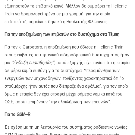
εξυπηρετούν το επιβατικό κοινό. Μάλλον δε συμφέρει τη Hellenic
Train να δρομολογεί τρένα σε μια γραμμή, για την οποία
επιδοτείται», σημείωσε δηκτικά η Βουλευτής Φλώρινας.
Για την αποζημίωση των επιβατών στο δυστύχημα στα Τέμπη
Για τον κ. Carpotoro, η αποζημίωση που έδωσε η Hellenic Train
στους επιβάτες του τραγικού σιδηροδρομικού δυστυχήματος ήταν
μια
«ένδειξη ευαισθησίας»,
αφού εξαρχής είχε τονίσει ότι η εταιρία
δε φέρει καμία ευθύνη για το δυστύχημα. Υπεραμύνθηκε των
ενεργειών των μηχανοδηγών, τονίζοντας χαρακτηριστικά ότι «ο
σταθμάρχης ήταν αυτός που διέπραξε ένα σφάλμα», για τον οποίο
όμως η εταιρία δεν έχει στραφεί μέχρι σήμερα νομικά κατά του
ΟΣΕ, αφού περιμένουν «την ολοκλήρωση των ερευνών».
Για το
GSM
–
R
Σε σχέση με τη μη λειτουργία του συστήματος ραδιοεπικοινωνίας
GSM-R την περίοδο του δυστυχήματος, σύστημα για το οποίο