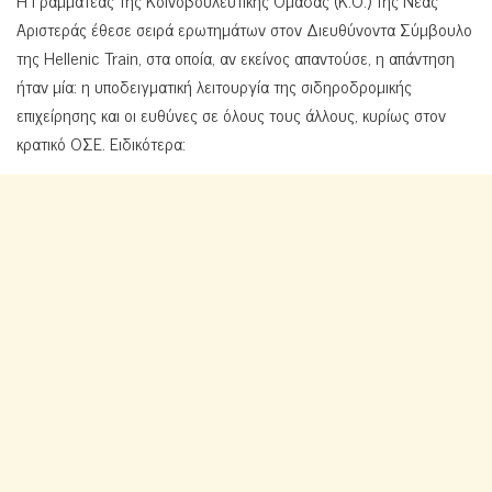
Η Γραμματέας της Κοινοβουλευτικής Ομάδας (Κ.Ο.) της Νέας
Αριστεράς έθεσε σειρά ερωτημάτων στον Διευθύνοντα Σύμβουλο
της Hellenic Train, στα οποία, αν εκείνος απαντούσε, η απάντηση
ήταν μία: η υποδειγματική λειτουργία της σιδηροδρομικής
επιχείρησης και οι ευθύνες σε όλους τους άλλους, κυρίως στον
κρατικό ΟΣΕ. Ειδικότερα: