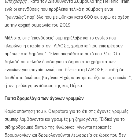
υπογραφής»,
κατά τον Διευθύνοντα Σύμβουλο της Hellenic Train,
ενώ οι επενδύσεις που προβλέπει τελικά η σύμβαση είναι
«γενναίες»,
παρ’ όλο που μειώθηκαν κατά 600 εκ. ευρώ σε σχέση
με την αρχική συμφωνία του 2019.
Μάλιστα, στις ‘επενδύσεις’ συμπεριέλαβε και το ενοίκιο που
πληρώνει η εταιρία στην ΓΑΙΑΟΣΕ, χρήματα «που επιστρέφουν
αμέσως στο δημόσιο». «Είναι απαράδεκτο αυτό που λέτε. Ότι
δηλαδή αποτελούν έσοδα για το δημόσιο τα χρήματα των
ενοικίων για τροχαίο υλικό, που δίνετε στη ΓΑΙΑΟΣΕ, επειδή δε
διαθέτετε δικά σας βαγόνια. Η χώρα αντιμετωπίζεται ως αποικία…»,
ήταν η εύλογη αντίδραση της κας Πέρκα.
Για τα δρομολόγια των άγονων γραμμών
Καμία απάντηση του κ. Carpotoro για το ότι στις άγονες γραμμές
συμπεριλαμβάνονται και γραμμές μη ζημιογόνες. «Ειδικά για το
σιδηροδρομικό δίκτυο της Φλώρινας, γίνονται περικοπές
δρομολογίων και δρομολογούνται λεωφορεία σε ώρες που δεν