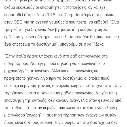
ακόμα εκκρεμούν οι απαραίτητες πιστοποιήσεις, αν και έχει
παραδοθεί ήδη από το 2018, ο κ. Carpotoro ‘έριξε το μπαλάκι’
στον ΟΣΕ, για τη σχετική νομοθεσία που πρέπει να εκδοθεί. «Είναι
τραγικό ότι για 5 χρόνια δεν βγήκε αυτή η απόφαση, αφού
πρόκειται για ένα σύστημα που αν λειτουργούσε θα μπορούσε να
έχει αποτρέψει το δυστύχημα», υπογράμμισε η κα Πέρκα.
«Στην Ιταλία άραγε υπάρχει κενό στη ραδιοεπικοινωνία στο
σιδηρόδρομο; Να μην μπορεί δηλαδή να επικοινωνήσει ο
μηχανοδηγός με κανέναν; Αλλά και οι επικοινωνίες που
πραγματοποιήθηκαν λίγο πριν το δυστύχημα, οι οποίες πολύ
εύστοχα περιγράφηκαν ως συνομιλία ‘καφενείου’, δείχνουν ότι δεν
τηρήθηκαν σωστά οι κανονισμοί ραδιοεπικοινωνίας. Δε γίνεται η
επανάληψη της εντολής, δεν κάνουν αναγγελία όταν φεύγουν από
το σταθμό, ούτε όταν περνάνε από κλειστό σταθμό, ενώ μιλούν με
μια γλώσσα ‘χαλαρή’. Η αυστηρή τήρηση των ενεργειών αυτών
όμως είναι δική σας ευθύνη. Είναι σαφές ότι στο δυστύχημα δεν