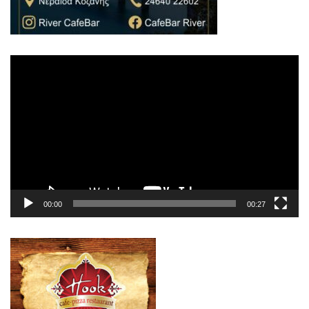
Πρόγραμμα
Αναπαραγωγής
Βίντεο
00:00
00:27