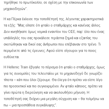
τηρήθηκε το πρωτόκολλο, σε σχέση με την επικοινωνία των
μηχανοδηγών».
Η κα Πέρκα έκλεισε την τοποθέτησή της, λέγοντας χαρακτηριστικά
τα εξής: «Μας είπατε ότι φταίει ο σταθμάρχης και κανένας άλλος.
Δεν κινηθήκατε όμως νομικά εναντίον του ΟΣΕ, παρ’ όλο που ένας
υπάλληλός του σας προκάλεσε τεράστια ζημιά και εξαιτίας του
σκοτώθηκαν και δικοί σας άνθρωποι που επέβαιναν στο τρένο. Τι
περιμένετε από τις έρευνες; Aφού είστε σίγουροι για το ποιος
ευθύνεται.
H Hellenic Train έβγαλε το πόρισμα ότι φταίει ο σταθμάρχης, όμως
για τις συνομιλίες του τελευταίου με το μηχανοδηγό δε γνωρίζει
τίποτα – κάτι που όλοι ξέρουμε. Θα έλεγα ότι πρέπει να είστε λίγο
πιο προσεκτικοί και πιο συγκεκριμένοι. Αν φταίει κάποιος, πρέπει να
γίνει πρώτα η διερεύνηση και να ακολουθήσει μήνυση. Η
τοποθέτησή σας δείχνει μια μεγάλη σύγχυση και – θα τολμήσω να
πω – μια προσπάθεια συγκάλυψης».