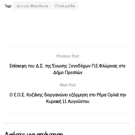
Tags:
Δυτική Μακεδονία
Πτολεμαϊδα
Previous Post
Επίσκεψη του Δ.Σ. της Ένωσης Ξενοδόχων Π.Ε.Φλώρινας στο
Δήμο Πρεσπών
Next Post
Ο Ε.Ο.Σ. Κοζάνης διοργανώνει εξόρμηση στo Ρέμα Ορλιά την
Κυριακή 11 Αυγούστου
Αφήστε μια απάντηση