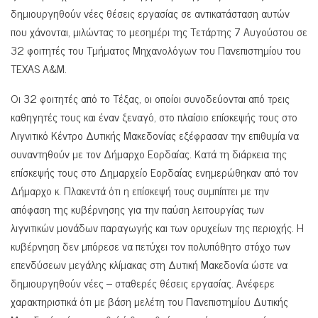
δημιουργηθούν νέες θέσεις εργασίας σε αντικατάσταση αυτών
που χάνονται, μιλώντας το μεσημέρι της Τετάρτης 7 Αυγούστου σε
32 φοιτητές του Τμήματος Μηχανολόγων του Πανεπιστημίου του
TEXAS Α&Μ.
Οι 32 φοιτητές από το Τέξας, οι οποίοι συνοδεύονται από τρεις
καθηγητές τους και έναν ξεναγό, στο πλαίσιο επίσκεψής τους στο
Λιγνιτικό Κέντρο Δυτικής Μακεδονίας εξέφρασαν την επιθυμία να
συναντηθούν με τον Δήμαρχο Εορδαίας. Κατά τη διάρκεια της
επίσκεψής τους στο Δημαρχείο Εορδαίας ενημερώθηκαν από τον
Δήμαρχο κ. Πλακεντά ότι η επίσκεψή τους συμπίπτει με την
απόφαση της κυβέρνησης για την παύση λειτουργίας των
λιγνιτικών μονάδων παραγωγής και των ορυχείων της περιοχής. Η
κυβέρνηση δεν μπόρεσε να πετύχει τον πολυπόθητο στόχο των
επενδύσεων μεγάλης κλίμακας στη Δυτική Μακεδονία ώστε να
δημιουργηθούν νέες – σταθερές θέσεις εργασίας. Ανέφερε
χαρακτηριστικά ότι με βάση μελέτη του Πανεπιστημίου Δυτικής