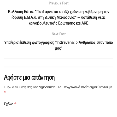
Previous Post
Καλλιόπη Βέττα: «Γιατί αρνείται επί έξι χρόνια η κυβέρνηση την
ίδρυση Ε.Μ.Α.Κ. στη Δυτική Μακεδονία;» – Κατάθεση νέας
κοινοβουλευτικής Ερώτησης και ΑΚΕ
Next Post
Υπαίθρια έκθεση φωτογραφίας «InGrevena: ο Άνθρωπος στον τόπο
μας»
Αφήστε μια απάντηση
Η ηλ. διεύθυνση σας δεν δημοσιεύεται.
Τα υποχρεωτικά πεδία σημειώνονται με
*
Σχόλιο
*