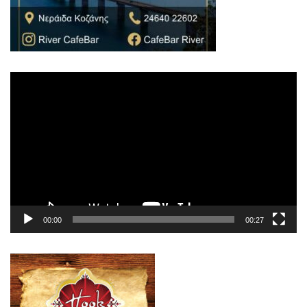
Πρόγραμμα
Αναπαραγωγής
Βίντεο
00:00
00:27