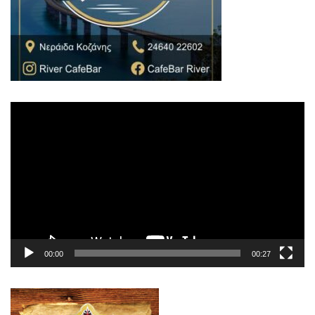
Πρόγραμμα
Αναπαραγωγής
Βίντεο
00:00
00:27