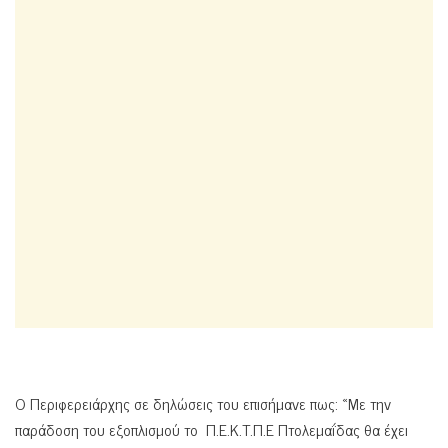
Ο Περιφερειάρχης σε δηλώσεις του επισήμανε πως: «Με την
παράδοση του εξοπλισμού το Π.Ε.Κ.Τ.Π.Ε Πτολεμαΐδας θα έχει