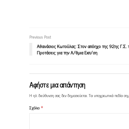
Previous Post
Αθανάσιος Κωτούλας: Στον απόηχο της 92ης Γ.Σ. 
Προτάσεις για την Α/θμια Εκπ/ση
Αφήστε μια απάντηση
Η ηλ. διεύθυνση σας δεν δημοσιεύεται.
Τα υποχρεωτικά πεδία ση
Σχόλιο
*