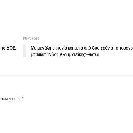
Next Post
της ΔΟΕ.
Με μεγάλη επιτυχία και μετά από δυο χρόνια το τουρν
μπάσκετ “Νίκος Ακουμιανάκης”-Βίντεο
μειώνονται με
*