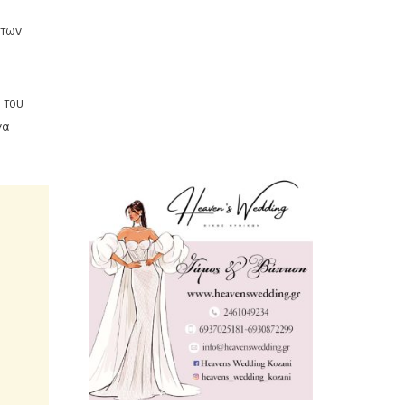
ήτων
 του
να