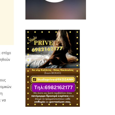
ε στόχο
ληθούν
τους
ομικών.
τη
ε να