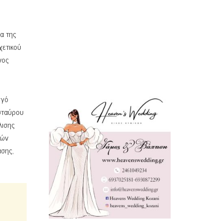
α της
χετικού
νος
ργό
σταύρου
λισης
κών
ασης,