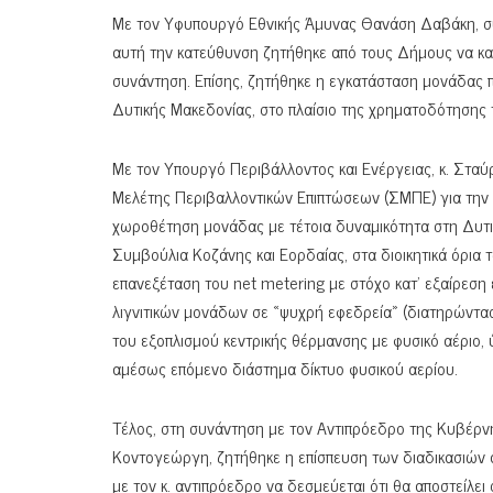
Με τον Υφυπουργό Εθνικής Άμυνας Θανάση Δαβάκη, συ
αυτή την κατεύθυνση ζητήθηκε από τους Δήμους να κατ
συνάντηση. Επίσης, ζητήθηκε η εγκατάσταση μονάδας π
Δυτικής Μακεδονίας, στο πλαίσιο της χρηματοδότησης 
Με τον Υπουργό Περιβάλλοντος και Ενέργειας, κ. Στα
Μελέτης Περιβαλλοντικών Επιπτώσεων (ΣΜΠΕ) για την
χωροθέτηση μονάδας με τέτοια δυναμικότητα στη Δυτ
Συμβούλια Κοζάνης και Εορδαίας, στα διοικητικά όρια 
επανεξέταση του net metering με στόχο κατ’ εξαίρεση
λιγνιτικών μονάδων σε «ψυχρή εφεδρεία» (διατηρώντας 
του εξοπλισμού κεντρικής θέρμανσης με φυσικό αέριο, 
αμέσως επόμενο διάστημα δίκτυο φυσικού αερίου.
Τέλος, στη συνάντηση με τον Αντιπρόεδρο της Κυβέ
Κοντογεώργη, ζητήθηκε η επίσπευση των διαδικασιών 
με τον κ. αντιπρόεδρο να δεσμεύεται ότι θα αποστείλε