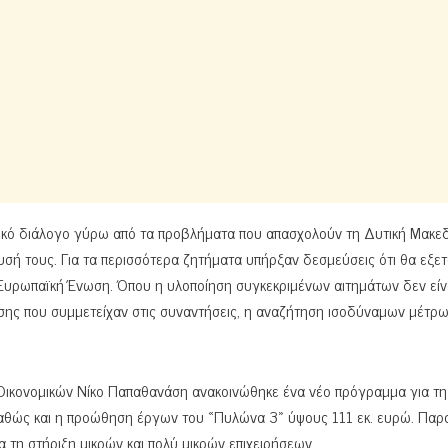
στικό διάλογο γύρω από τα προβλήματα που απασχολούν τη Δυτική Μακεδ
υσή τους. Για τα περισσότερα ζητήματα υπήρξαν δεσμεύσεις ότι θα εξε
η Ευρωπαϊκή Ένωση. Όπου η υλοποίηση συγκεκριμένων αιτημάτων δεν είν
σης που συμμετείχαν στις συναντήσεις, η αναζήτηση ισοδύναμων μέτρω
Οικονομικών Νίκο Παπαθανάση ανακοινώθηκε ένα νέο πρόγραμμα για τη
θώς και η προώθηση έργων του «Πυλώνα 3» ύψους 111 εκ. ευρώ. Παρ
 τη στήριξη μικρών και πολύ μικρών επιχειρήσεων.