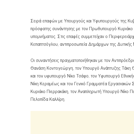
Σειρά επαφών με Υπουργούς και Υφυπουργούς της Κυ
πρόσφατης συνάντησης με τον Πρωθυπουργό Κυριάκο Μη
υπομνήματος. Στις επαφές συμμετείχαν ο Περιφερειά
Κεπαπτσόγλου, αντιπροσωπεία Δημάρχων της Δυτικής Μ
Οι συναντήσεις πραγματοποιήθηκαν με τον Αντιπρόε
Θανάση Κοντογεώργη, τον Υπουργό Ανάπτυξης Τάκη Θ
και τον υφυπουργό Νίκο Τσάφο, τον Υφυπουργό Εθνικ
Νίκη Κεραμέως και τον Γενικό Γραμματέα Εργασιακών 
Κυριάκο Πιερρακάκη, τον Αναπληρωτή Υπουργό Νίκο Πα
Πελοπίδα Καλλίρη.