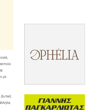
ονία,
ταστούν
αι
ν με
 Δυτική
άλληλα,