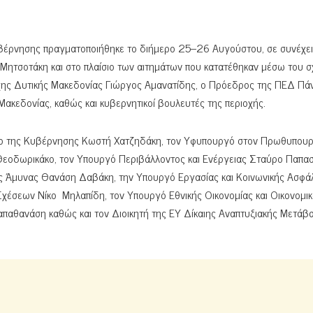
βέρνησης πραγματοποιήθηκε το διήμερο 25–26 Αυγούστου, σε συνέχει
τσοτάκη και στο πλαίσιο των αιτημάτων που κατατέθηκαν μέσω του σ
ρχης Δυτικής Μακεδονίας Γιώργος Αμανατίδης, ο Πρόεδρος της ΠΕΔ Πά
ακεδονίας, καθώς και κυβερνητικοί βουλευτές της περιοχής.
δρο της Κυβέρνησης Κωστή Χατζηδάκη, τον Υφυπουργό στον Πρωθυπου
εοδωρικάκο, τον Υπουργό Περιβάλλοντος και Ενέργειας Σταύρο Παπα
ής Άμυνας Θανάση Δαβάκη, την Υπουργό Εργασίας και Κοινωνικής Ασφά
Σχέσεων Nίκο Μηλαπίδη, τον Υπουργό Εθνικής Οικονομίας και Οικονομι
παθανάση καθώς και τον Διοικητή της ΕΥ Δίκαιης Αναπτυξιακής Μετάβ