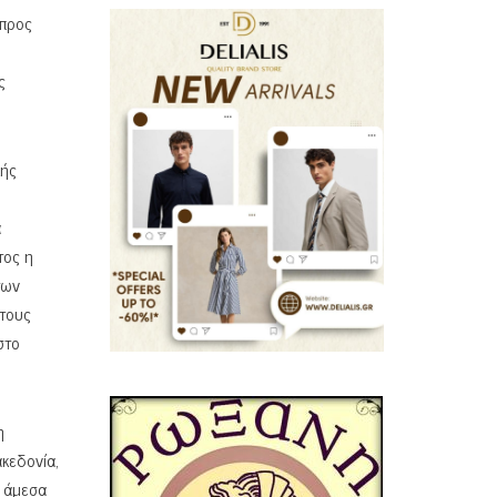
 προς
ς
κής
ά
τος η
των
στους
στο
η
κεδονία,
ί άμεσα