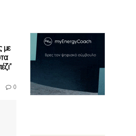
ς με
ώτα
έζι”
0