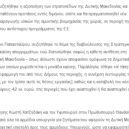
ζητήθηκε η αξιοποίηση των στρατοπέδων της Δυτικής Μακεδονίας και
αθέσουν προτάσεις εντός διμήνου, οπότε και θα πραγματοποιηθεί νέα
αραγωγής υλικών της αμυντικής βιομηχανίας της χώρας, σε περιοχή τη
του αντίστοιχου προγράμματος της Ε.Ε.
ύρο Παπασταύρου, συζητήθηκε το θέμα της διαβούλευσης της Στρατηγι
 καύση απορριμμάτων, ενώ διατυπώθηκε σαφώς η κάθετη αντίθεση στη
ική Μακεδονία – όπως άλλωστε έχουν αποφασίσει ομόφωνα τα Δημοτικ
των οποίων χωροθετείται η μονάδα καύσης. Παράλληλα, τέθηκε επί τάπη
 εφαρμογή του από τους Δήμους της περιοχής, η συνέχιση λειτουργίας 
με τον τρόπο αυτό τις θέσεις εργασίας), καθώς και η καταβολή του κό
ύψους 42 εκ. ευρώ, στις περιοχές που έχει αναπτυχθεί ή θα αναπτυχθεί 
ρνησης Κωστή Χατζηδάκη και τον Υφυπουργό στον Πρωθυπουργό Θανάσ
από όλα τα αρμόδια υπουργεία για ζητήματα που αφορούν τη Δυτική Μα
ι σχετική επιστολή προς τους αρμόδιους Υπουργούς, ώστε να εφαρμοστε