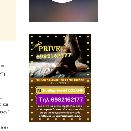
 οι
ρτη
ς,
ς και
σεων»
.000