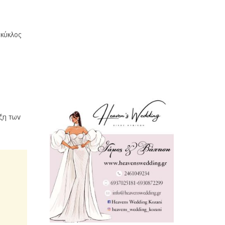
 κύκλος
ξη των