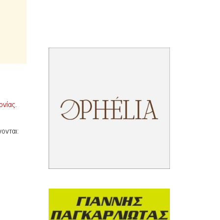
ή
ονίας
.
ονται: