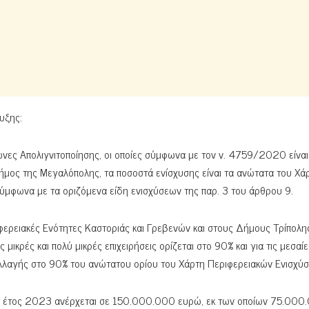
υξης:
Ζώνες Απολιγνιτοποίησης, οι οποίες σύμφωνα με τον ν. 4759/2020 είναι
ήμος της Μεγαλόπολης, τα ποσοστά ενίσχυσης είναι τα ανώτατα του Χά
σύμφωνα με τα οριζόμενα είδη ενισχύσεων της παρ. 3 του άρθρου 9.
ριφερειακές Ενότητες Καστοριάς και Γρεβενών και στους Δήμους Τρίπολη
 μικρές και πολύ μικρές επιχειρήσεις ορίζεται στο 90% και για τις μεσαίε
αλλαγής στο 90% του ανώτατου ορίου του Χάρτη Περιφερειακών Ενισχύ
το έτος 2023 ανέρχεται σε 150.000.000 ευρώ, εκ των οποίων 75.000