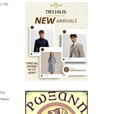
ς της
 της
τικών