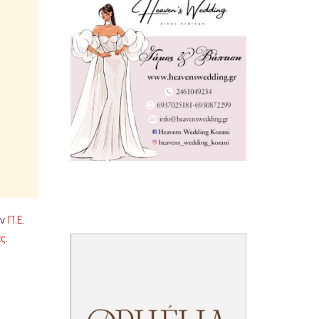
ων
Π.Ε.
άς
.