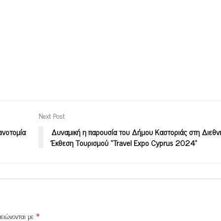
Next Post
ινοτομία
Δυναμική η παρουσία του Δήμου Καστοριάς στη Διεθν
Έκθεση Τουρισμού “Travel Expo Cyprus 2024”
μειώνονται με
*