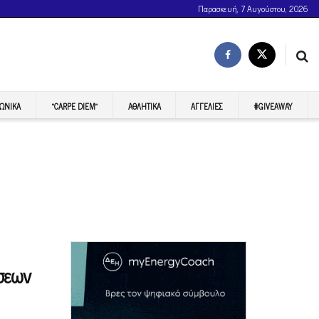
Παρασκευή, 7 Αυγούστου, 2026
ΩΝΙΚΆ
“CARPE DIEM”
ΑΘΛΗΤΙΚΆ
ΑΓΓΕΛΊΕΣ
#GIVEAWAY
σεων