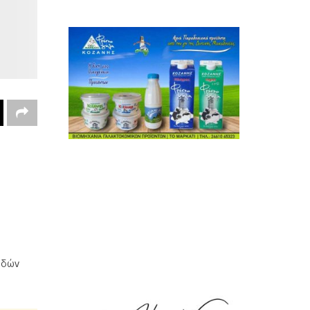
χωδών