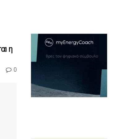
αι η
0