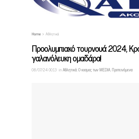
Home
Αθλητικά
Προολυμπιακό τουρνουά 2024, Κροα
γαλανόλευκη ομαδάρα!
08/07/24 00:13
in
Αθλητικά
,
Ο κοσμος των MEDIA
,
Προτεινόμενα