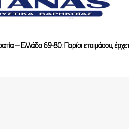
τία – Ελλάδα 69-80: Παρίσι ετοιμάσου, έρχετ