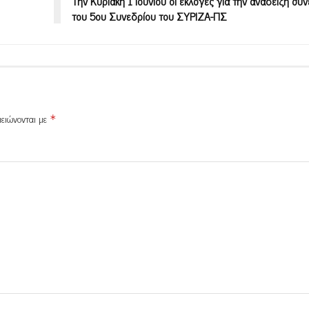
Την Κυριακή 1 Ιουνίου οι εκλογές για την ανάδειξη σ
του 5ου Συνεδρίου του ΣΥΡΙΖΑ-ΠΣ
μειώνονται με
*