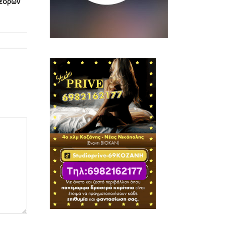
υνέδρων