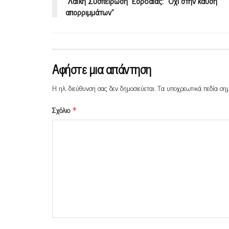
“Λαϊκή Συσπείρωση” Εορδαίας: “Όχι στην καύση
απορριμμάτων”
Αφήστε μια απάντηση
Η ηλ. διεύθυνση σας δεν δημοσιεύεται.
Τα υποχρεωτικά πεδία ση
Σχόλιο
*