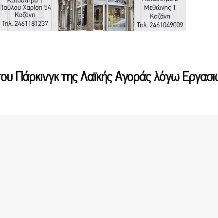
του Πάρκινγκ της Λαϊκής Αγοράς λόγω Εργασι