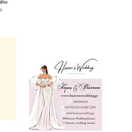
αΐου
ο.