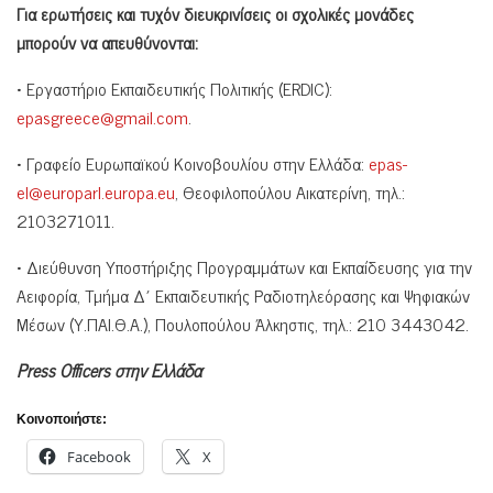
Για ερωτήσεις και τυχόν διευκρινίσεις οι σχολικές μονάδες
μπορούν να απευθύνονται:
• Εργαστήριο Εκπαιδευτικής Πολιτικής (ERDIC):
epasgreece@gmail.com
.
• Γραφείο Ευρωπαϊκού Κοινοβουλίου στην Ελλάδα:
epas-
el@europarl.europa.eu
, Θεοφιλοπούλου Αικατερίνη, τηλ.:
2103271011.
• Διεύθυνση Υποστήριξης Προγραμμάτων και Εκπαίδευσης για την
Αειφορία, Τμήμα Δ΄ Εκπαιδευτικής Ραδιοτηλεόρασης και Ψηφιακών
Μέσων (Υ.ΠΑΙ.Θ.Α.), Πουλοπούλου Άλκηστις, τηλ.: 210 3443042.
Press Officers
στην Ελλάδα
Κοινοποιήστε:
Facebook
X