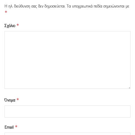
Η ηλ. διεύθυνση σας δεν δημοσιεύεται.
Τα υποχρεωτικά πεδία σημειώνονται με
*
Σχόλιο
*
Όνομα
*
Email
*