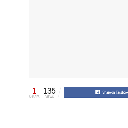
1
135
Share on Faceboo
SHARES
VIEWS