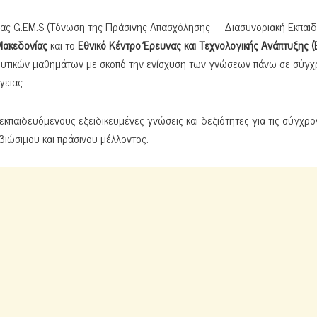
ας G.EM.S (Τόνωση της Πράσινης Απασχόλησης – Διασυνοριακή Εκπαιδ
Μακεδονίας
και το
Εθνικό Κέντρο Έρευνας και Τεχνολογικής Ανάπτυξης 
ευτικών μαθημάτων με σκοπό την ενίσχυση των γνώσεων πάνω σε σύγχ
γειας.
κπαιδευόμενους εξειδικευμένες γνώσεις και δεξιότητες για τις σύγχρο
βιώσιμου και πράσινου μέλλοντος.