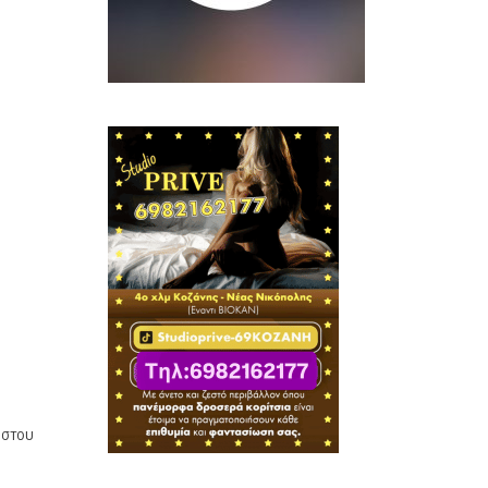
ύστου