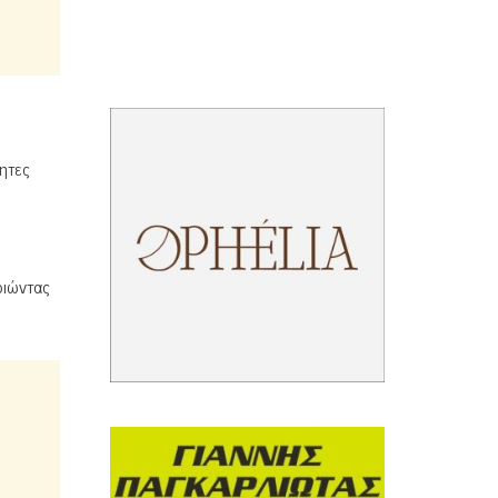
ητες
οιώντας