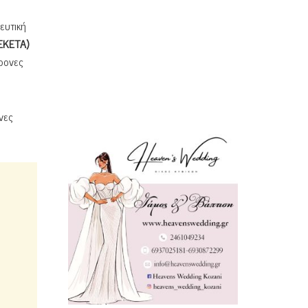
ευτική
(ΕΚΕΤΑ)
ρονες
νες