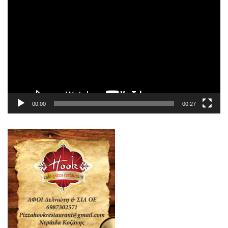
Αναπαραγωγής
Βίντεο
00:00
00:27