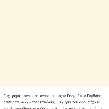
Επιχειρηματολογώντας, αναφέρει, πως το Ειρηνοδικείο Εορδαίας,
εξυπηρετεί 46 χιλιάδες κατοίκους, 33 χωριά, που δεν θα έχουν
εύκολη πρόσβαση στην Κοζάνη αλλά ούτε και θα εξυπηρετούνται