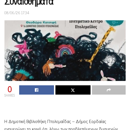
Συναισθήματα»
08/06/26 17:34
0
SHARES
Η Δημοτική Βιβλιοθήκη Πτολεμαΐδας – Δήμος Εορδαίας
ενημερώνει το κοινό ότι, λόγω των προβλεπόμενων δυσμενών