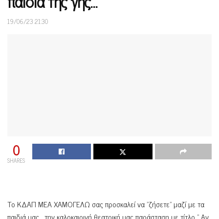
παιδιά της γης…”
19/06/23 21:30
0
SHARES
Το ΚΔΑΠ ΜΕΑ ΧΑΜΟΓΕΛΩ σας προσκαλεί να ”ζήσετε” μαζί με τα
παιδιά μας , την καλοκαιρινή θεατρική μας παράσταση με τίτλο ” Αν