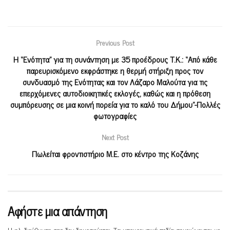
Previous Post
Η “Ενότητα” για τη συνάντηση με 35 προέδρους Τ.Κ.: “Από κάθε
παρευρισκόμενο εκφράστηκε η θερμή στήριξη προς τον
συνδυασμό της Ενότητας και τον Λάζαρο Μαλούτα για τις
επερχόμενες αυτοδιοικητικές εκλογές, καθώς και η πρόθεση
συμπόρευσης σε μια κοινή πορεία για το καλό του Δήμου”-Πολλές
φωτογραφίες
Next Post
Πωλείται φροντιστήριο Μ.Ε. στο κέντρο της Κοζάνης
Αφήστε μια απάντηση
Η ηλ. διεύθυνση σας δεν δημοσιεύεται.
Τα υποχρεωτικά πεδία σημειώνονται με