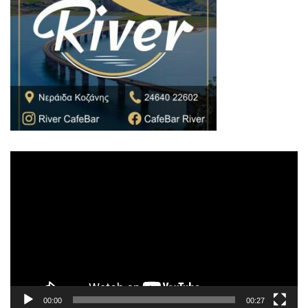
Πρόγραμμα
Αναπαραγωγής
Βίντεο
00:00
00:27