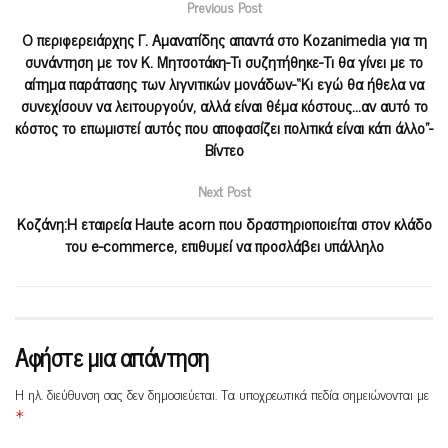
Previous Post
Ο περιφερειάρχης Γ. Αμανατίδης απαντά στο Kozanimedia για τη
συνάντηση με τον Κ. Μητσοτάκη-Τι συζητήθηκε-Τι θα γίνει με το
αίτημα παράτασης των λιγνιτικών μονάδων-“Κι εγώ θα ήθελα να
συνεχίσουν να λειτουργούν, αλλά είναι θέμα κόστους…αν αυτό το
κόστος το επωμιστεί αυτός που αποφασίζει πολιτικά είναι κάτι άλλο”-
Βίντεο
Next Post
Κοζάνη:Η εταιρεία Haute acorn που δραστηριοποιείται στον κλάδο
του e-commerce, επιθυμεί να προσλάβει υπάλληλο
Αφήστε μια απάντηση
Η ηλ. διεύθυνση σας δεν δημοσιεύεται.
Τα υποχρεωτικά πεδία σημειώνονται με
*