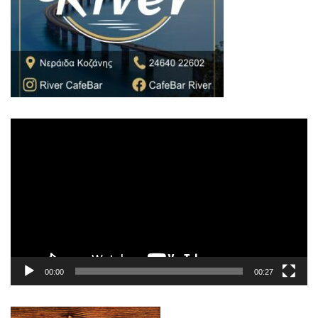
Πρόγραμμα
Αναπαραγωγής
Βίντεο
00:00
00:27